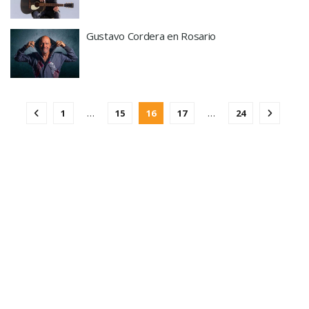
Gustavo Cordera en Rosario
1
…
15
16
17
…
24