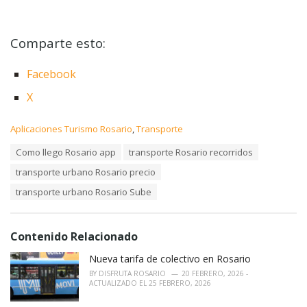
Comparte esto:
Facebook
X
C
Aplicaciones Turismo Rosario
,
Transporte
a
T
Como llego Rosario app
transporte Rosario recorridos
t
a
e
transporte urbano Rosario precio
g
g
s
o
transporte urbano Rosario Sube
:
r
i
e
Contenido Relacionado
s
:
Nueva tarifa de colectivo en Rosario
BY
DISFRUTA ROSARIO
20 FEBRERO, 2026 -
ACTUALIZADO EL 25 FEBRERO, 2026