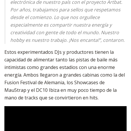
electrónica de nuestro país con el proyecto Artbat.
Por años, trabajamos para sellos que respetamos
desde el comienzo. Lo que nos orgullece
especialmente es compartir nuestra energía y
creatividad con gente de todo el mundo. Nuestro
hobby es nuestro trabajo. ¡Nos encanta!”, contaron.
Estos experimentados DJs y productores tienen la
capacidad de alimentar tanto las pistas de baile más
intimistas como grandes estadios con una enorme
energía. Ambos llegaron a grandes cabinas como la del
Fusion Festival de Alemania, los Showcases de
Mau5trap y el DC10 Ibiza en muy poco tiempo de la
mano de tracks que se convirtieron en hits.