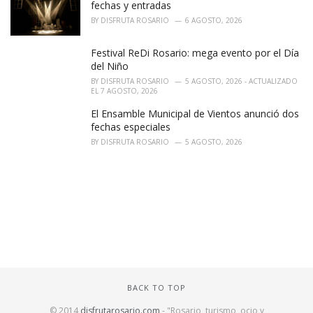
fechas y entradas
BY
DISFRUTA ROSARIO
6 AGOSTO, 2026
Festival ReDi Rosario: mega evento por el Día
del Niño
BY
DISFRUTA ROSARIO
5 AGOSTO, 2026 - ACTUALIZADO
EL 7 AGOSTO, 2026
El Ensamble Municipal de Vientos anunció dos
fechas especiales
BY
DISFRUTA ROSARIO
5 AGOSTO, 2026
BACK TO TOP
© 2014
disfrutarosario.com
- "Rosario, turismo, ocio y