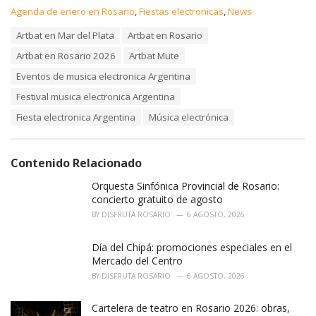
C
Agenda de enero en Rosario
,
Fiestas electronicas
,
News
a
T
Artbat en Mar del Plata
Artbat en Rosario
t
a
e
Artbat en Rosario 2026
Artbat Mute
g
g
s
o
Eventos de musica electronica Argentina
:
r
Festival musica electronica Argentina
i
e
Fiesta electronica Argentina
Música electrónica
s
:
Contenido Relacionado
Orquesta Sinfónica Provincial de Rosario:
concierto gratuito de agosto
BY
DISFRUTA ROSARIO
6 AGOSTO, 2026
Día del Chipá: promociones especiales en el
Mercado del Centro
BY
DISFRUTA ROSARIO
6 AGOSTO, 2026
Cartelera de teatro en Rosario 2026: obras,