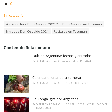
X
C
Sin categoría
a
T
¿Cuándo toca Don Osvaldo 2021?
Don Osvaldo en Tucuman
t
a
e
Entradas Don Osvaldo 2021
Recitales en Tucuman
g
g
s
o
:
r
i
Contenido Relacionado
e
Duki en Argentina: fechas y entradas
s
:
BY
DISFRUTA ROSARIO
4 NOVIEMBRE, 2024
Calendario lunar para sembrar
BY
DISFRUTA ROSARIO
1 DICIEMBRE, 2023
La Konga: gira por Argentina
BY
DISFRUTA ROSARIO
30 ABRIL, 2023 - ACTUALIZADO EL
15 MAYO, 2023