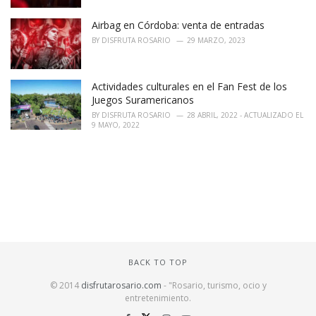
Airbag en Córdoba: venta de entradas
BY
DISFRUTA ROSARIO
29 MARZO, 2023
Actividades culturales en el Fan Fest de los
Juegos Suramericanos
BY
DISFRUTA ROSARIO
28 ABRIL, 2022 - ACTUALIZADO EL
9 MAYO, 2022
BACK TO TOP
© 2014
disfrutarosario.com
- "Rosario, turismo, ocio y
entretenimiento
.