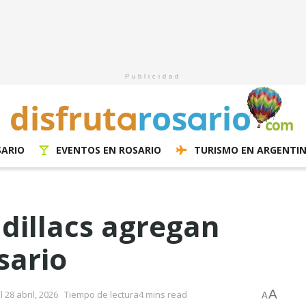
Publicidad
SARIO
EVENTOS EN ROSARIO
TURISMO EN ARGENTI
dillacs agregan
sario
A
 28 abril, 2026
Tiempo de lectura4 mins read
A