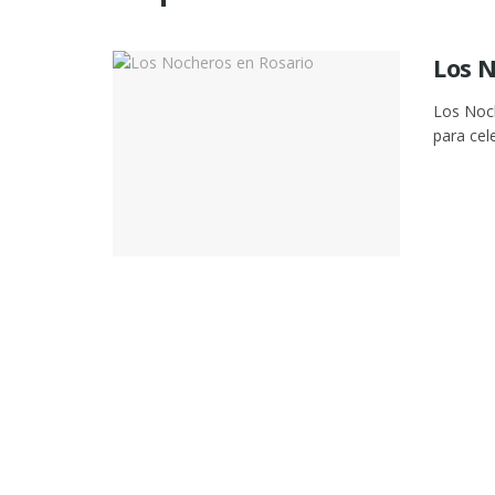
Los 
Los Noch
para cel