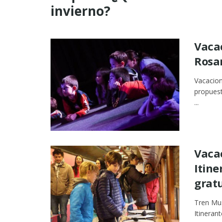
invierno?
Vacac
Rosa
Vacacion
propuest
...
Vaca
Itine
gratu
Tren Mus
Itineran