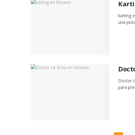
Karti
karting 
una pist
Docto
Doctor L
para pre