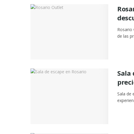
Rosar
desc
Rosario 
de las p
Sala 
preci
Sala de 
experien