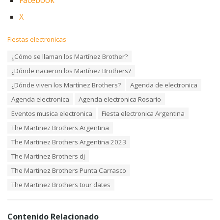
Facebook
X
C
Fiestas electronicas
a
T
¿Cómo se llaman los Martínez Brother?
t
a
e
¿Dónde nacieron los Martínez Brothers?
g
g
s
o
¿Dónde viven los Martínez Brothers?
Agenda de electronica
:
r
Agenda electronica
Agenda electronica Rosario
i
e
Eventos musica electronica
Fiesta electronica Argentina
s
:
The Martinez Brothers Argentina
The Martinez Brothers Argentina 2023
The Martinez Brothers dj
The Martinez Brothers Punta Carrasco
The Martinez Brothers tour dates
Contenido Relacionado