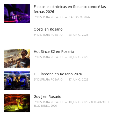
Fiestas electrónicas en Rosario: conocé las
fechas 2026
BY
DISFRUTA ROSARIO
3 AGOSTO, 2026
Oostil en Rosario
BY
DISFRUTA ROSARIO
23 JUNIO, 2026
Hot Since 82 en Rosario
BY
DISFRUTA ROSARIO
20 JUNIO, 2026
DJ Claptone en Rosario 2026
BY
DISFRUTA ROSARIO
17 JUNIO, 2026
Guy J en Rosario
BY
DISFRUTA ROSARIO
10 JUNIO, 2026 - ACTUALIZADO
EL 20 JUNIO, 2026