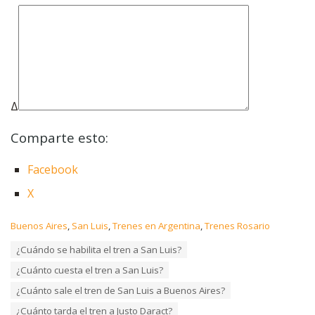
Δ
Comparte esto:
Facebook
X
C
Buenos Aires
,
San Luis
,
Trenes en Argentina
,
Trenes Rosario
a
T
¿Cuándo se habilita el tren a San Luis?
t
a
e
¿Cuánto cuesta el tren a San Luis?
g
g
s
o
¿Cuánto sale el tren de San Luis a Buenos Aires?
:
r
¿Cuánto tarda el tren a Justo Daract?
i