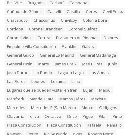
s
o
Bell Ville
Bragado
Cacharí
Campana
:
r
Cañada de Gómez
Castelli
Castilla
Ceres
Cevil Pozo.
i
e
Chacabuco
Chascomús
Chivilcoy
Colonia Dora
s
:
Córdoba
Coronel Brandsen
Coronel Suárez
Coronel Vidal
Correa
Divisadero de Pinamar
Dolores
Empalme Villa Constitución
Franklin
Gálvez
General Guido
General La Madrid
General Madariaga
General Pirán
Iriarte
James Craik
José C. Paz
Junín
Justo Daract
La Banda
Laguna Larga
Las Armas
Las Flores
Leones
Lezama
Lima
Lugares que se pueden visitar en tren
Luján
Maipú
Manfredi
Mar del Plata
Marcos Juárez
Mechita
Mercedes
Mercedes P (San Martín)
Monte
O Higgins
Olavarría
oliva
Oncativo
Once
Pigué
Pilar
Pinto
Plaza Constirución
Plaza Constitución
Rafaela
Ramallo
Rawson
Retiro
Río Segundo
rivas
Rosario Norte