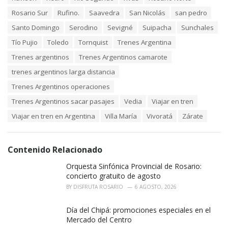
Rosario Sur
Rufino.
Saavedra
San Nicolás
san pedro
Santo Domingo
Serodino
Sevigné
Suipacha
Sunchales
Tío Pujio
Toledo
Tornquist
Trenes Argentina
Trenes argentinos
Trenes Argentinos camarote
trenes argentinos larga distancia
Trenes Argentinos operaciones
Trenes Argentinos sacar pasajes
Vedia
Viajar en tren
Viajar en tren en Argentina
Villa María
Vivoratá
Zárate
Contenido Relacionado
Orquesta Sinfónica Provincial de Rosario:
concierto gratuito de agosto
BY
DISFRUTA ROSARIO
6 AGOSTO, 2026
Día del Chipá: promociones especiales en el
Mercado del Centro