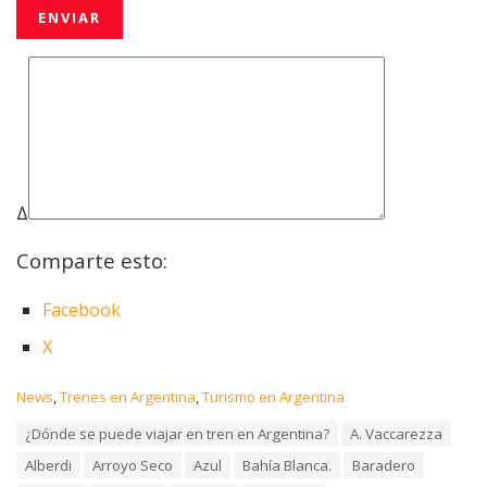
Δ
Comparte esto:
Facebook
X
C
News
,
Trenes en Argentina
,
Turismo en Argentina
a
T
¿Dónde se puede viajar en tren en Argentina?
A. Vaccarezza
t
a
e
Alberdi
Arroyo Seco
Azul
Bahía Blanca.
Baradero
g
g