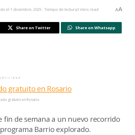
A
do el 1 diciembre, 2025
Tiempo de lectura3 mins read
A
Share on Twitter
Share on Whatsapp
ublicidad
iado gratuito en Rosario
te fin de semana a un nuevo recorrido
l programa Barrio explorado.