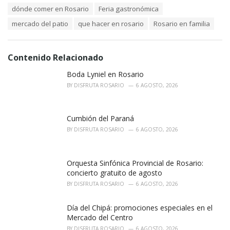
t
T
dónde comer en Rosario
Feria gastronómica
e
a
g
mercado del patio
que hacer en rosario
Rosario en familia
g
o
s
r
:
i
e
Contenido Relacionado
s
Boda Lyniel en Rosario
:
BY
DISFRUTA ROSARIO
6 AGOSTO, 2026
Cumbión del Paraná
BY
DISFRUTA ROSARIO
6 AGOSTO, 2026
Orquesta Sinfónica Provincial de Rosario:
concierto gratuito de agosto
BY
DISFRUTA ROSARIO
6 AGOSTO, 2026
Día del Chipá: promociones especiales en el
Mercado del Centro
BY
DISFRUTA ROSARIO
6 AGOSTO, 2026