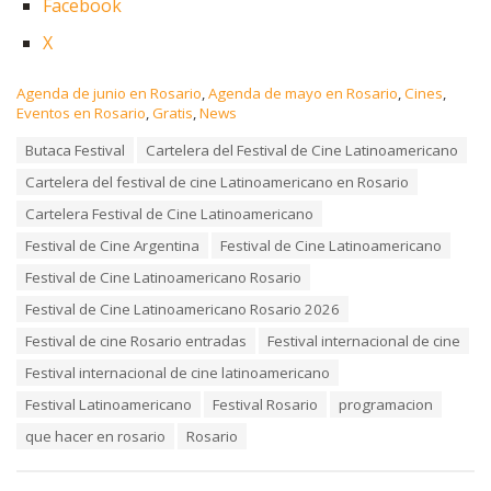
Facebook
X
C
Agenda de junio en Rosario
,
Agenda de mayo en Rosario
,
Cines
,
a
Eventos en Rosario
,
Gratis
,
News
t
T
Butaca Festival
Cartelera del Festival de Cine Latinoamericano
e
a
g
Cartelera del festival de cine Latinoamericano en Rosario
g
o
s
r
Cartelera Festival de Cine Latinoamericano
:
i
Festival de Cine Argentina
Festival de Cine Latinoamericano
e
s
Festival de Cine Latinoamericano Rosario
:
Festival de Cine Latinoamericano Rosario 2026
Festival de cine Rosario entradas
Festival internacional de cine
Festival internacional de cine latinoamericano
Festival Latinoamericano
Festival Rosario
programacion
que hacer en rosario
Rosario