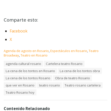
Comparte esto:
Facebook
X
C
Agenda de agosto en Rosario
,
Espectáculos en Rosario
,
Teatro
a
Broadway
,
Teatro en Rosario
t
T
agenda cultural rosario
Cartelera teatro Rosario
e
a
g
La cena de los tontos en Rosario
La cena de los tontos obra
g
o
s
r
La cena de los tontos Rosario
Obra de teatro Rosario
:
i
que ver en Rosario
teatro rosario
Teatro rosario cartelera
e
s
Teatro Rosario hoy
:
Contenido Relacionado