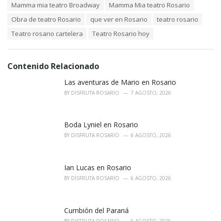
:
Mamma mia teatro Broadway
Mamma Mia teatro Rosario
Obra de teatro Rosario
que ver en Rosario
teatro rosario
Teatro rosario cartelera
Teatro Rosario hoy
Contenido Relacionado
Las aventuras de Mario en Rosario
BY
DISFRUTA ROSARIO
7 AGOSTO, 2026
Boda Lyniel en Rosario
BY
DISFRUTA ROSARIO
6 AGOSTO, 2026
Ian Lucas en Rosario
BY
DISFRUTA ROSARIO
6 AGOSTO, 2026
Cumbión del Paraná
BY
DISFRUTA ROSARIO
6 AGOSTO, 2026