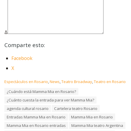
Δ
Comparte esto:
Facebook
X
C
Espectáculos en Rosario
,
News
,
Teatro Broadway
,
Teatro en Rosario
a
T
¿Cuándo está Mamma Mia en Rosario?
t
a
e
¿Cuánto cuesta la entrada para ver Mamma Mia?
g
g
s
o
agenda cultural rosario
Cartelera teatro Rosario
:
r
Entradas Mamma Mia en Rosario
Mamma Mia en Rosario
i
e
Mamma Mia en Rosario entradas
Mamma Mia teatro Argentina
s