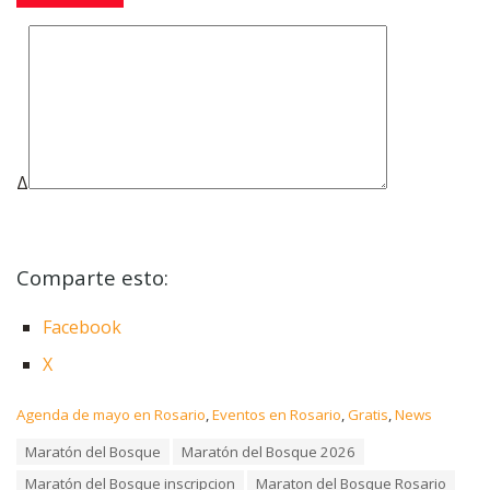
Δ
Comparte esto:
Facebook
X
C
Agenda de mayo en Rosario
,
Eventos en Rosario
,
Gratis
,
News
a
T
Maratón del Bosque
Maratón del Bosque 2026
t
a
e
Maratón del Bosque inscripcion
Maraton del Bosque Rosario
g