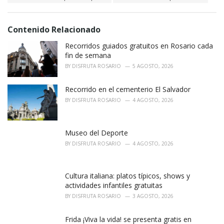
g
s
o
:
r
i
Contenido Relacionado
e
Recorridos guiados gratuitos en Rosario cada
s
:
fin de semana
BY
DISFRUTA ROSARIO
5 AGOSTO, 2026
Recorrido en el cementerio El Salvador
BY
DISFRUTA ROSARIO
4 AGOSTO, 2026
Museo del Deporte
BY
DISFRUTA ROSARIO
4 AGOSTO, 2026
Cultura italiana: platos típicos, shows y
actividades infantiles gratuitas
BY
DISFRUTA ROSARIO
3 AGOSTO, 2026
Frida ¡Viva la vida! se presenta gratis en