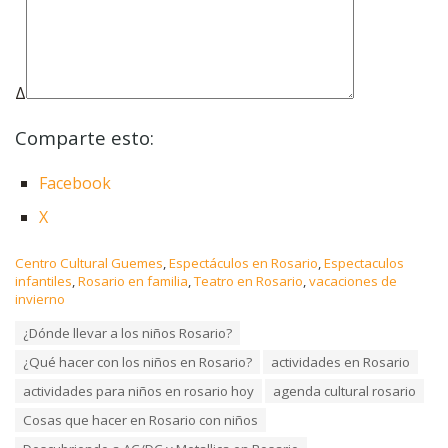
Δ
Comparte esto:
Facebook
X
C
Centro Cultural Guemes
,
Espectáculos en Rosario
,
Espectaculos
a
infantiles
,
Rosario en familia
,
Teatro en Rosario
,
vacaciones de
t
invierno
e
T
¿Dónde llevar a los niños Rosario?
g
a
o
¿Qué hacer con los niños en Rosario?
actividades en Rosario
g
r
s
i
actividades para niños en rosario hoy
agenda cultural rosario
:
e
Cosas que hacer en Rosario con niños
s
: