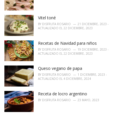
Vitel toné
BY
DISFRUTA ROSARIO
21 DICIEMBRE, 2023 -
ACTUALIZADO EL 22 DICIEMBRE, 2023
Recetas de Navidad para niños
BY
DISFRUTA ROSARIO
19 DICIEMBRE, 2023 -
ACTUALIZADO EL 22 DICIEMBRE, 2023
Queso vegano de papa
BY
DISFRUTA ROSARIO
1 DICIEMBRE, 2023 -
ACTUALIZADO EL 4 DICIEMBRE, 2024
Receta de locro argentino
BY
DISFRUTA ROSARIO
23 MAYO, 2023