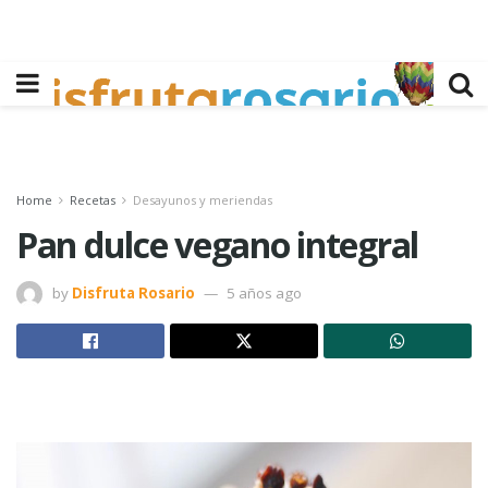
Home
Recetas
Desayunos y meriendas
Pan dulce vegano integral
by
Disfruta Rosario
5 años ago