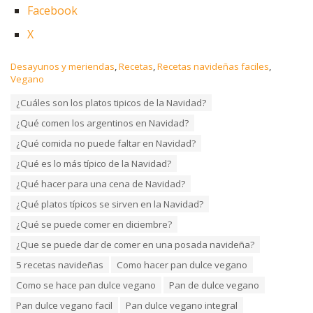
Facebook
X
C
Desayunos y meriendas
,
Recetas
,
Recetas navideñas faciles
,
a
Vegano
t
T
¿Cuáles son los platos tipicos de la Navidad?
e
a
g
¿Qué comen los argentinos en Navidad?
g
o
s
r
¿Qué comida no puede faltar en Navidad?
:
i
¿Qué es lo más típico de la Navidad?
e
s
¿Qué hacer para una cena de Navidad?
:
¿Qué platos típicos se sirven en la Navidad?
¿Qué se puede comer en diciembre?
¿Que se puede dar de comer en una posada navideña?
5 recetas navideñas
Como hacer pan dulce vegano
Como se hace pan dulce vegano
Pan de dulce vegano
Pan dulce vegano facil
Pan dulce vegano integral